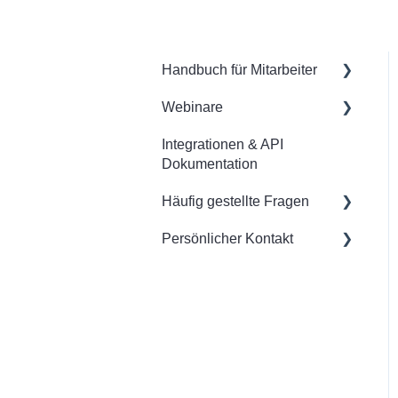
Handbuch für Mitarbeiter
Webinare
Desktop Version
Integrationen & API
Mobile App
Grundlagen von
Dokumentation
shyftplanner
Häufig gestellte Fragen
Automatische Zuweisung
in shyftplanner
Persönlicher Kontakt
Für Planer
Abwesenheiten in
Für Mitarbeiter
Noch kein Kunde?
shyftplanner
Bereits Kunde?
Zeiterfassung in
shyftplanner