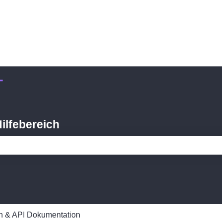
ilfebereich
feld leer ist.
en & API Dokumentation