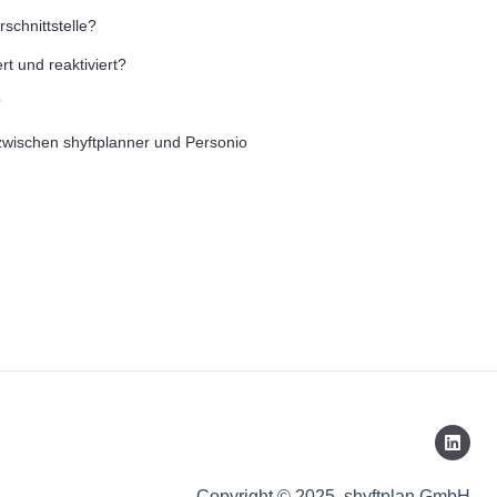
schnittstelle?
t und reaktiviert?
?
zwischen shyftplanner und Personio
Copyright © 2025, shyftplan GmbH